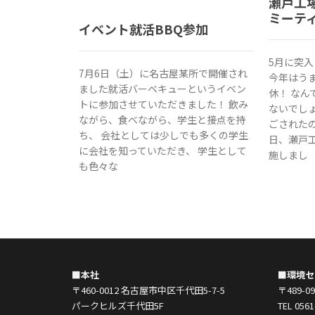
瀬戸工場
ミーテ
イベント就活BBQ参加
5月に突
7月6日（土）に名古屋某所で開催され
今年はう
ました就活バーベキューというイベン
休！ な
トに参加させていただきました！ 飲み
ないでし
ながら、食べながら、学生と接点を持
ごされた
ち、 会社としては少しでも多くの学生
日、瀬戸
に会社を知っていただき、 学生として
施しまし
も色々な
■本社
■環境セ
〒460-0012 名古屋市中区千代田5-7-5
〒489-
パークヒルズ千代田5F
TEL 0561