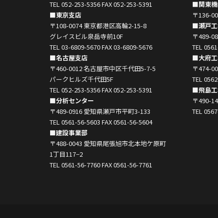
TEL 052-253-5356 FAX 052-253-5391
■関東機
■東京支店
〒136-
〒108-0074 東京都港区高輪2-15-8
■瀬戸工
グレイスビル泉岳寺前10F
〒489-
TEL 03-6809-5670 FAX 03-6809-5676
TEL 0561
■名古屋支店
■大府工
〒460-0012 名古屋市中区千代田5-7-5
〒474-
パークヒルズ千代田5F
TEL 0562
TEL 052-253-5356 FAX 052-253-5391
■飛島工
■分析センター
〒490-
〒489-0916 愛知県瀬戸市平町3-133
TEL 0567
TEL 0561-56-5603 FAX 0561-56-5604
■建設事業部
〒488-0043 愛知県尾張旭市北本地ケ原町
1丁目117−2
TEL 0561-56-7760 FAX 0561-56-7761