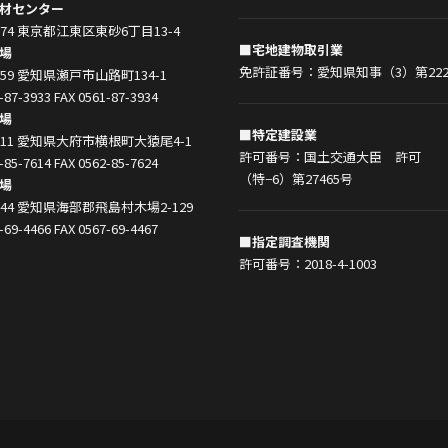
材センター
0074 東京都江東区東砂6丁目13-4
■宅地建物取引業
場
免許証番号：愛知県知事（3）第222
0859 愛知県瀬戸市山路町134-1
-87-3933 FAX 0561-87-3934
場
■特定建設業
0011 愛知県大府市横根町大猿尾4-1
許可番号：国土交通大臣 許可
-85-7614 FAX 0562-85-7624
（特−6）第27465号
場
1444 愛知県海部郡飛島村木場2-129
-69-4466 FAX 0567-69-4467
■指定調査機関
許可番号：2018-4-1003