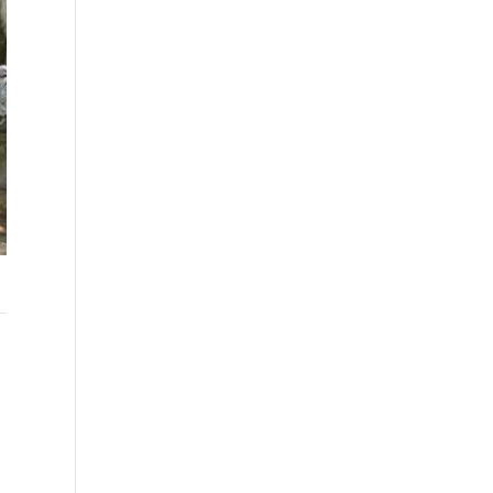
【お知らせ】2024年度【環境
シゴト博 SUMMER】出展しま
した！
大府工場 第4回
みなさん、こんにちは！！ 7/1(月)、ウ
日中はかなり暖かくな
インクあいちにて 【環境シゴト博
が、朝晩はまだ冷える
SUMMER】25卒向け、26卒向けの就職
ます。 そんな中、大府
イベントへ出展しました！！ 詳しくは
美化活動の日がやって
採用ホームページをチェック！ 【イン
今回はいつもに増して
ターンシップ企業研究会】の公開
輪車君たち。全員集合で
の写真を撮