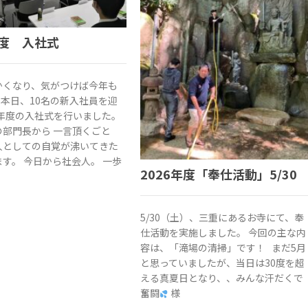
年度 入社式
かくなり、気がつけば今年も
 本日、10名の新入社員を迎
1年度の入社式を行いました。
の部門長から 一言頂くごと
人としての自覚が沸いてきた
す。 今日から社会人。 一歩
2026年度「奉仕活動」5/30
5/30（土）、三重にあるお寺にて、奉
仕活動を実施しました。 今回の主な内
容は、「滝場の清掃」です！ まだ5月
と思っていましたが、当日は30度を超
える真夏日となり、、みんな汗だくで
奮闘
様