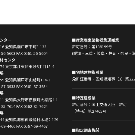
ンター
■産業廃棄業物収集運搬業
0916 愛知県瀬戸市平町3-133
許可番号：第138199号
-56-5603 FAX 0561-56-5604
(愛知・三重・岐阜・静岡・奈良・滋
材センター
0074 東京都江東区東砂6丁目13-4
■宅地建物取引業
場
免許証番号：愛知県知事（3）第222
0859 愛知県瀬戸市山路町134-1
-87-3933 FAX 0561-87-3934
場
■特定建設業
0011 愛知県大府市横根町大猿尾4-1
許可番号：国土交通大臣 許可
-85-7614 FAX 0562-85-7624
（特−6）第27465号
場
1444 愛知県海部郡飛島村木場2-129
-69-4466 FAX 0567-69-4467
■指定調査機関