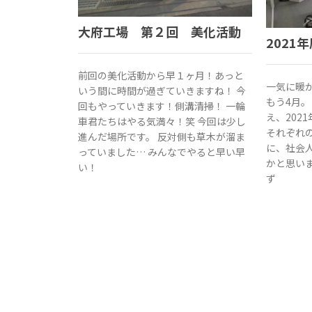
大府工場 第２回 美化活動
2021
前回の美化活動から早１ヶ月！あっと
一気に暖
いう間に時間が過ぎていきますね！ 今
もう4月。
回もやっていきます！側溝清掃！ 一輪
え、202
車君たちはやる気満々！笑 今回は少し
それぞれ
進んだ場所です。 反対側も草木が溜ま
に、社会
っていました… みんなでやると早い早
かと思いま
い！
ず