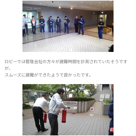
ョ
ン
ロビーでは管理会社の方々が避難時間を計測されていたそうです
が、
スムーズに避難ができたようで良かったです。
を
切
り