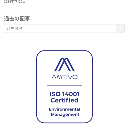
2026年7月22日
過去の記事
過
去
の
記
事