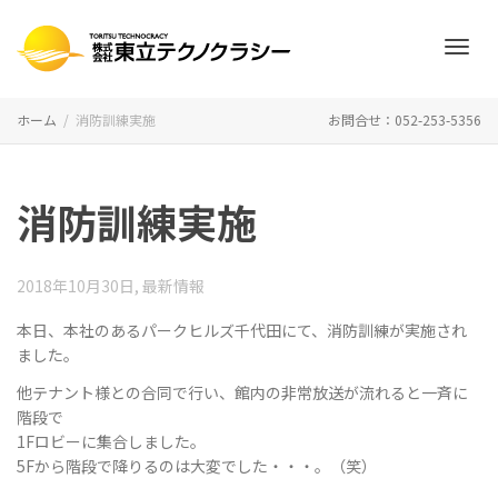
ナ
ホーム
消防訓練実施
お問合せ：052-253-5356
ビ
消防訓練実施
ゲ
2018年10月30日
,
最新情報
本日、本社のあるパークヒルズ千代田にて、消防訓練が実施され
ました。
ー
他テナント様との合同で行い、館内の非常放送が流れると一斉に
階段で
1Fロビーに集合しました。
5Fから階段で降りるのは大変でした・・・。（笑）
シ