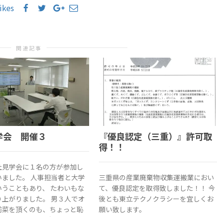
likes
関連記事
学会 開催３
『優良認定（三重）』許可取
得！！
社見学会に１名の方が参加し
いました。 人事担当者と大学
三重県の産業廃棄物収集運搬業におい
いうこともあり、 たわいもな
て、優良認定を取得致しました！！ 今
り上がりました。 男３人でオ
後とも東立テクノクラシーを宜しくお
前菜を頂くのも、ちょっと恥
願い致します。