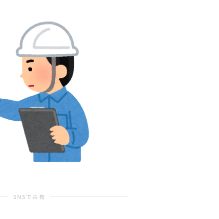
！
SNSで共有