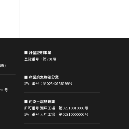
以前、出展させていただきました「環
境シゴト博」の主催者である株式会社
ジオコスさんの紹介で、 「就活中ing」
というラジオ番組に弊社の社長が出演
させていただきました。 汚染土壌と
聞いてもなかなか
■ 計量証明事業
登録番号：第701号
賀)
■ 産業廃棄物処分業
許可番号：第02340138199号
50号
■ 汚染土壌処理業
許可番号 瀬戸工場：第02310010003号
許可番号 大府工場：第02310000005号