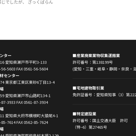
感じでしたが、 ざっくばらん
ンター
■産業廃棄業物収集運搬業
0916 愛知県瀬戸市平町3-133
許可番号：第138199号
-56-5603 FAX 0561-56-5604
(愛知・三重・岐阜・静岡・奈良・滋
材センター
0074 東京都江東区東砂6丁目13-4
■宅地建物取引業
場
免許証番号：愛知県知事（3）第222
0859 愛知県瀬戸市山路町134-1
-87-3933 FAX 0561-87-3934
場
■特定建設業
0011 愛知県大府市横根町大猿尾4-1
許可番号：国土交通大臣 許可
-85-7614 FAX 0562-85-7624
（特−6）第27465号
場
1444 愛知県海部郡飛島村木場2-129