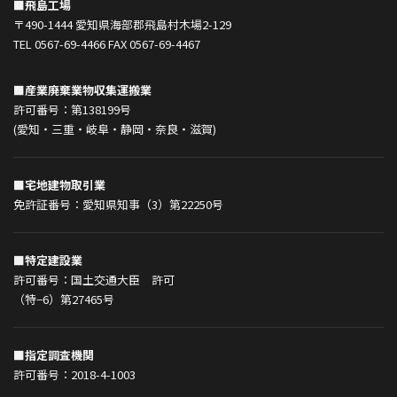
■飛島工場
〒490-1444 愛知県海部郡飛島村木場2-129
TEL 0567-69-4466 FAX 0567-69-4467
■産業廃棄業物収集運搬業
許可番号：第138199号
(愛知・三重・岐阜・静岡・奈良・滋賀)
■宅地建物取引業
免許証番号：愛知県知事（3）第22250号
■特定建設業
許可番号：国土交通大臣 許可
（特−6）第27465号
■指定調査機関
許可番号：2018-4-1003