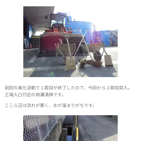
ョ
ン
を
前回の美化活動で１周目が終了したので、今回から２周目突入。
工場入口付近の側溝清掃です。
ここら辺は流れが悪く、水が溜まりがちです。
切
り