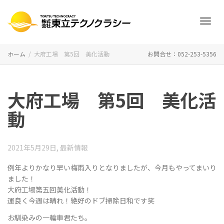
ナ
ホーム
大府工場 第5回 美化活動
お問合せ：052-253-5356
ビ
大府工場 第5回 美化活
動
ゲ
2021年5月29日
,
最新情報
例年よりかなり早い梅雨入りとなりましたが、今月もやってまいり
ー
ました！
大府工場第五回美化活動！
運良く今週は晴れ！絶好のドブ掃除日和です笑
シ
お馴染みの一輪車君たち。