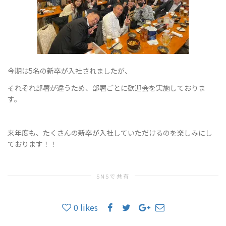
ョ
今期は5名の新卒が入社されましたが、
ン
それぞれ部署が違うため、部署ごとに歓迎会を実施しておりま
す。
を
来年度も、たくさんの新卒が入社していただけるのを楽しみにし
ております！！
切
SNSで共有
0
likes
り