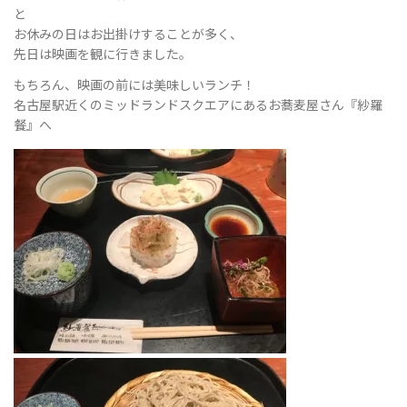
と
お休みの日はお出掛けすることが多く、
先日は映画を観に行きました。
ョ
もちろん、映画の前には美味しいランチ！
名古屋駅近くのミッドランドスクエアにあるお蕎麦屋さん『紗羅
餐』へ
ン
を
切
り