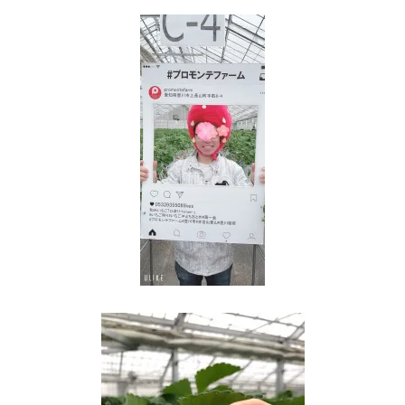
ョ
ン
を
切
り