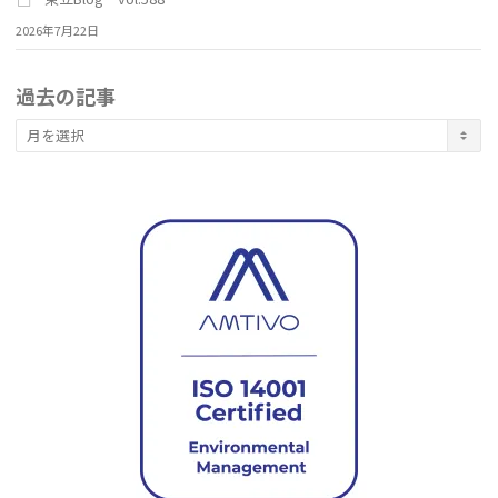
2026年7月22日
過去の記事
過
去
の
記
事