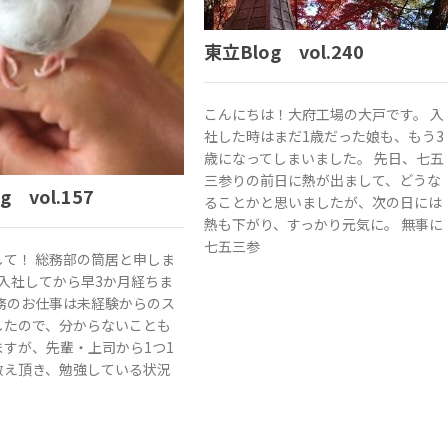
東立Blog vol.240
こんにちは！大府工場の大戸です。 入
社した時はまだ1歳だった娘も、もう3
歳になってしまいました。 先日、七五
三参りの前日に熱が出まして、どうな
g vol.157
ることかと思いましたが、次の日には
熱も下がり、すっかり元気に。 無事に
七五三参
して！ 総務部の筒居と申しま
に入社してから早3か月経ちま
総務のお仕事は未経験からのス
したので、分からないことも
ますが、先輩・上司から1つ1
教え頂き、勉強している状況