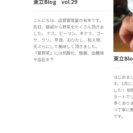
東立Blog vol.29
こんにちは、品質管理室の有本です。
先日、親戚から野菜をたくさん頂きま
した。 ナス、ピーマン、オクラ、ゴー
ヤ、ウリ。 早速、おひたし、和え物、
天ぷらにして美味しく頂きました。
『夏野菜』には抗酸化、整腸、血糖値
東立Blo
や血圧を下
はじめま
す。1月
した！ 
タートで
多くあり
つ丁寧に
です。