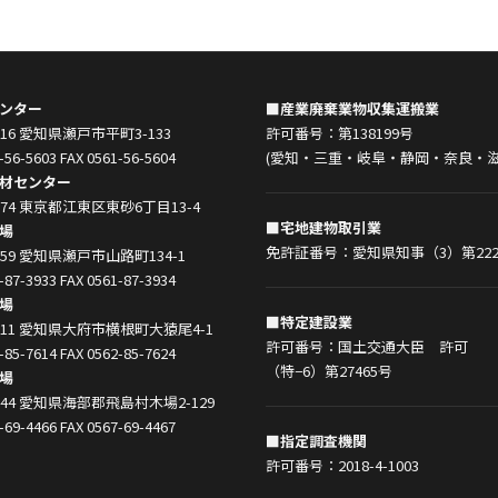
ンター
■産業廃棄業物収集運搬業
0916 愛知県瀬戸市平町3-133
許可番号：第138199号
-56-5603 FAX 0561-56-5604
(愛知・三重・岐阜・静岡・奈良・滋
材センター
0074 東京都江東区東砂6丁目13-4
■宅地建物取引業
場
免許証番号：愛知県知事（3）第222
0859 愛知県瀬戸市山路町134-1
-87-3933 FAX 0561-87-3934
場
■特定建設業
0011 愛知県大府市横根町大猿尾4-1
許可番号：国土交通大臣 許可
-85-7614 FAX 0562-85-7624
（特−6）第27465号
場
1444 愛知県海部郡飛島村木場2-129
-69-4466 FAX 0567-69-4467
■指定調査機関
許可番号：2018-4-1003