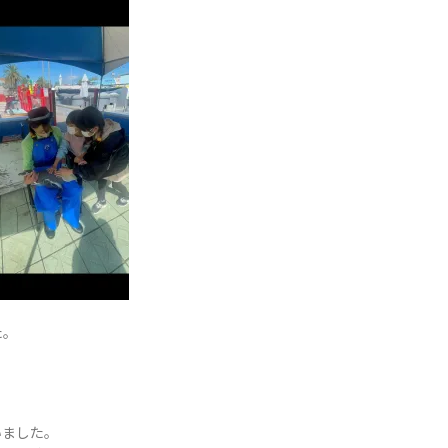
た。
、
いました。