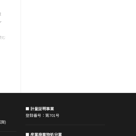
ま
し
読む
■ 計量証明事業
登録番号：第701号
賀)
■ 産業廃棄物処分業