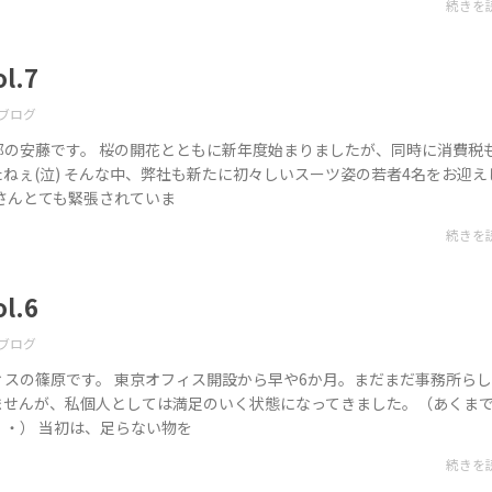
続きを
l.7
ブログ
部の安藤です。 桜の開花とともに新年度始まりましたが、同時に消費税
ねぇ(泣) そんな中、弊社も新たに初々しいスーツ姿の若者4名をお迎え
さんとても緊張されていま
続きを
l.6
ブログ
ィスの篠原です。 東京オフィス開設から早や6か月。まだまだ事務所ら
ませんが、私個人としては満足のいく状態になってきました。（あくま
・） 当初は、足らない物を
続きを