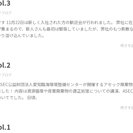
l.3
フブログ
す 11月22日は新しく入社された方の歓迎会が行われました。 弊社に
が集まるので、新人さんも最初は緊張していましたが、弊社のもつ素敵
かり溶け込んでいました。
続きを
l.2
フブログ
ASEC公益財団法人愛知臨海環境整備センターが開催するアセック廃棄
した！ 内容は資源循環や産業廃棄物の適正処理についての講演、ASE
いてでした。 日頃、
続きを
l.1