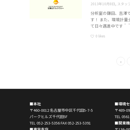
,
2013年10月8日
スタッ
分析室の鎌田、吉澤
す！ また、環境計
て日々邁進中です＾＾
0
likes
«
■本社
■環境セ
〒460-0012 名古屋市中区千代田5-7-5
〒489-
パークヒルズ千代田5F
TEL 0561
TEL 052-253-5356 FAX 052-253-5391
■関東機
■東京支店
〒136-