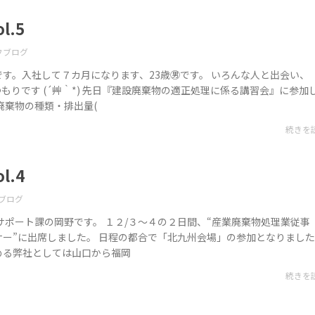
l.5
フブログ
す。入社して７カ月になります、23歳㊚です。 いろんな人と出会い、
もりです (´艸｀*) 先日『建設廃棄物の適正処理に係る講習会』に参加
廃棄物の種類・排出量(
続きを
l.4
ブログ
サポート課の岡野です。 １２/３～４の２日間、“産業廃棄物処理業従事
ナー”に出席しました。 日程の都合で「北九州会場」の参加となりまし
める弊社としては山口から福岡
続きを