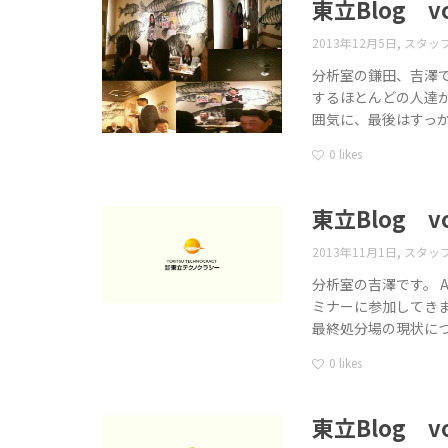
東立Blog vo
,
2013年12月5日
スタッ
分析室の鎌田、吉澤で
するほとんどの人達
囲気に、最後はすっ
0
likes
東立Blog vo
,
2013年11月1日
スタッ
分析室の吉澤です。 
ミナーに参加してきま
最終処分場の現状につ
0
likes
東立Blog vo