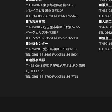
〒108-0074 東京都港区高輪2-15-8
■瀬戸工
グレイスビル泉岳寺前10F
〒489-
TEL 03-6809-5670 FAX 03-6809-5676
TEL 0561
■名古屋支店
■大府工
〒460-0012 名古屋市中区千代田5-7-5
〒474-
パークヒルズ千代田5F
TEL 0562
TEL 052-253-5356 FAX 052-253-5391
■飛島工
■分析センター
〒490-
〒489-0916 愛知県瀬戸市平町3-133
TEL 0567
TEL 0561-56-5603 FAX 0561-56-5604
■建設事業部
〒488-0043 愛知県尾張旭市北本地ケ原町
1丁目117−2
TEL 0561-56-7760 FAX 0561-56-7761