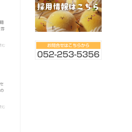
在籍
な雰
読む
物セ
Cの
読む