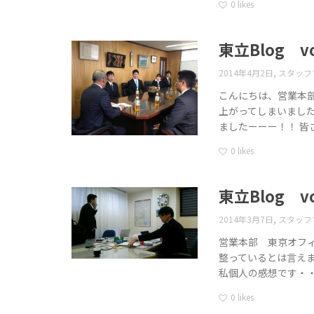
0
likes
東立Blog vo
,
2014年4月2日
スタッフ
こんにちは、営業本
上がってしまいました
ましたーーー！！ 皆
0
likes
東立Blog vo
,
2014年3月7日
スタッフ
営業本部 東京オフ
整っているとは言え
私個人の感想です・・
0
likes