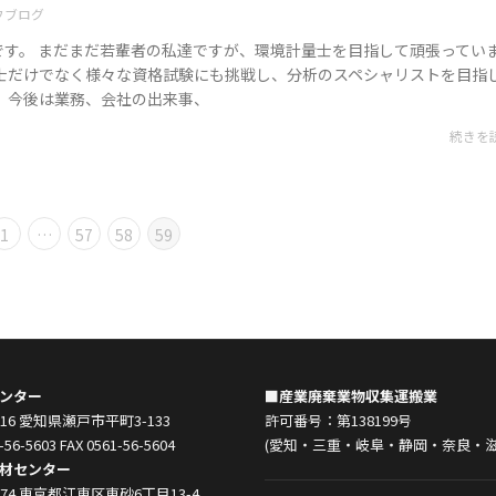
フブログ
です。 まだまだ若輩者の私達ですが、環境計量士を目指して頑張ってい
量士だけでなく様々な資格試験にも挑戦し、分析のスペシャリストを目指
 今後は業務、会社の出来事、
続きを
1
…
57
58
59
ンター
■産業廃棄業物収集運搬業
0916 愛知県瀬戸市平町3-133
許可番号：第138199号
-56-5603 FAX 0561-56-5604
(愛知・三重・岐阜・静岡・奈良・滋
材センター
0074 東京都江東区東砂6丁目13-4