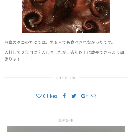
替
写真のタコの丸ゆでは、男６人でも食べきれなかったです。
え
入社して２年目に突入しましたが、去年以上に成長できるよう頑
張ります！！！
SNSで共有
0
likes
関連記事