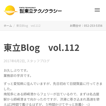
ナ
ホーム
東立Blog vol.112
お問合せ：052-253-5356
ビ
東立Blog vol.112
ゲ
2017年6月2日
,
スタッフブログ
お久しぶりです。
業務部の宇井です。
ー
ずっと愛知県に住んでいますが、先日初めて日間賀島に行ってきま
した。
南知多にある師崎港からフェリーが出ているので、まずは名古屋
駅から師崎港まで向かったのですが、渋滞に巻き込まれ高速を使
シ
えば1時間で着けるはずが、５時間かけてやっと到着(-_-;)