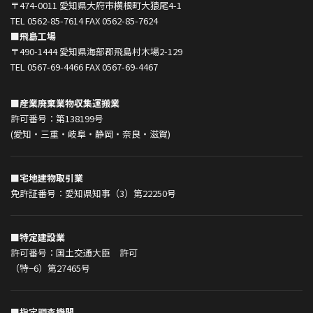
〒474-0011 愛知県大府市横根町大猿尾4-1
TEL 0562-85-7614 FAX 0562-85-7624
■飛島工場
〒490-1444 愛知県海部郡飛島村木場2-129
TEL 0567-69-4466 FAX 0567-69-4467
■産業廃棄業物収集運搬業
許可番号：第138199号
(愛知・三重・岐阜・静岡・奈良・滋賀)
■宅地建物取引業
免許証番号：愛知県知事（3）第22250号
■特定建設業
許可番号：国土交通大臣 許可
（特−6）第27465号
■指定調査機関