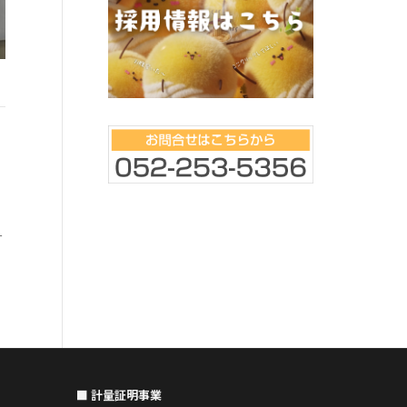
東立Blog vol.21
。
こんにちは！瀬戸事業
東立Blog vol.278
暑さと雨でジメジメし
先日、4月に大須でオー
ー
の爬虫類カフェ『oozo
東京支店の増田です。 いや～暑い日が
ました。 自分も飼って
続きますね。 今年は梅雨が長かったせ
トカゲモド
いもあって、短い夏だな感じる中年で
す。 暑いのにコロナの影響で海にも行
けない・・・。 今年は家族と（嫁と6歳
長男、3歳次男）庭でBBQ・ビニールプ
ー
■ 計量証明事業