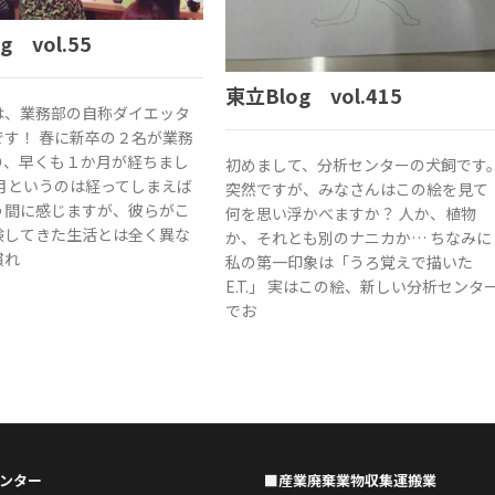
g vol.55
東立Blog vol.415
は、業務部の自称ダイエッタ
です！ 春に新卒の２名が業務
り、早くも１か月が経ちまし
初めまして、分析センターの犬飼です
と月というのは経ってしまえば
突然ですが、みなさんはこの絵を見て
う間に感じますが、彼らがこ
何を思い浮かべますか？ 人か、植物
験してきた生活とは全く異な
か、それとも別のナニカか… ちなみに
慣れ
私の第一印象は「うろ覚えで描いた
E.T.」 実はこの絵、新しい分析センタ
でお
ンター
■産業廃棄業物収集運搬業