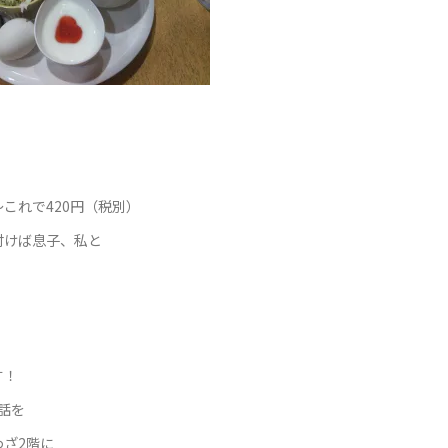
これで420円（税別）
付けば息子、私と
す！
話を
ざ2階に