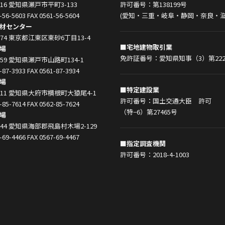
0916 愛知県瀬戸市平町3-133
許可番号：第138199号
-56-5603 FAX 0561-56-5604
(愛知・三重・岐阜・静岡・奈良・滋
材センター
0074 東京都江東区東砂6丁目13-4
■宅地建物取引業
場
免許証番号：愛知県知事（3）第222
0859 愛知県瀬戸市山路町134-1
-87-3933 FAX 0561-87-3934
場
■特定建設業
0011 愛知県大府市横根町大猿尾4-1
許可番号：国土交通大臣 許可
-85-7614 FAX 0562-85-7624
（特−6）第27465号
場
1444 愛知県海部郡飛島村木場2-129
-69-4466 FAX 0567-69-4467
■指定調査機関
許可番号：2018-4-1003