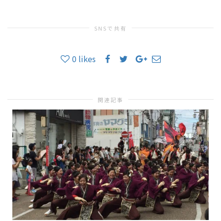
SNSで共有
替
0
likes
え
関連記事