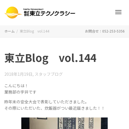
ナ
ホーム
東立Blog vol.144
お問合せ：052-253-5356
ビ
東立Blog vol.144
ゲ
2018年1月19日
,
スタッフブログ
こんにちは！
業務部の宇井です
ー
昨年末の安全大会で表彰していただきました。
その際にいただいた、炊飯器がつい最近届きました！！
シ