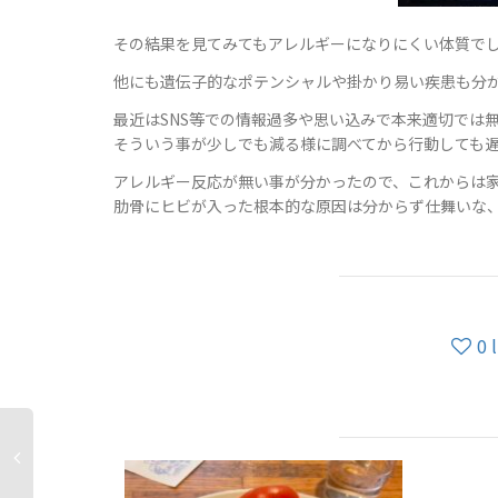
その結果を見てみてもアレルギーになりにくい体質で
他にも遺伝子的なポテンシャルや掛かり易い疾患も分
最近はSNS等での情報過多や思い込みで本来適切では
そういう事が少しでも減る様に調べてから行動しても
アレルギー反応が無い事が分かったので、これからは家猫
肋骨にヒビが入った根本的な原因は分からず仕舞いな
0