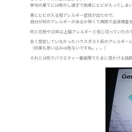
挙句の果てには咳のし過ぎで肋骨にヒビが入ってしま
骨にヒビが入る程アレルギー症状が出たので、
自分が何のアレルギーがあるか怖くて病院で血液検査
何と花粉や10年以上猫アレルギーと信じ切っていたの
全く想定していなかったハウスダスト系のアレルギーには
（何事も思い込みは危ないですね。。。）
それとは別でバラエティー番組等でたまに見かける話