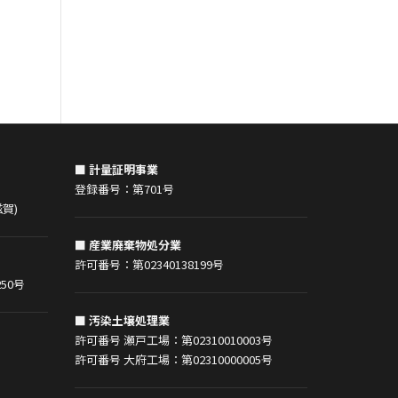
久々のブログ担当 総務部の多田で
す。 コロナの関係でおうち時間が増え
る中、ブログネタもあまりなかったた
め、今回は趣味のお話とさせて頂きま
す。 趣味と言っても上手いわけでもな
く、シンプルなルールでゲームを楽し
めるという点で
■ 計量証明事業
登録番号：第701号
賀)
■ 産業廃棄物処分業
許可番号：第02340138199号
50号
■ 汚染土壌処理業
許可番号 瀬戸工場：第02310010003号
許可番号 大府工場：第02310000005号