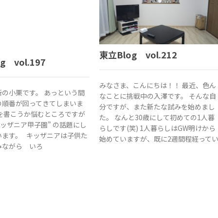
東立Blog vol.212
g vol.197
みなさま、こんにちは！！ 最近、色ん
所の小栗です。 あっという間
なことに挑戦中の入澤です。 そんな自
の順番が回ってきてしまいま
分ですが、また新たな試みを始めまし
何を書こうか悩むところですが
た。 なんと30歳にして初めての1人暮
キッザニア甲子園” の話題にし
らしです(笑) 1人暮らしはGW明けから
います。 キッザニアは子供た
始めていますが、既に2週間程経って
みながら いろ