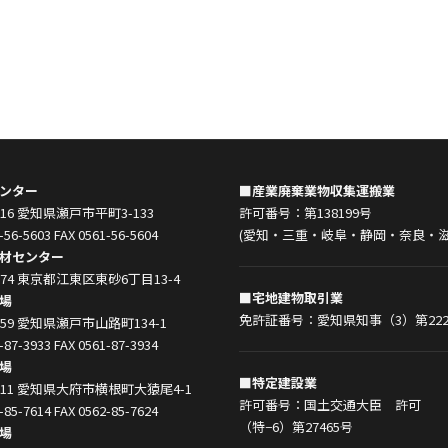
ンター
■産業廃棄業物収集運搬業
0916 愛知県瀬戸市平町3-133
許可番号：第138199号
-56-5603 FAX 0561-56-5604
(愛知・三重・岐阜・静岡・奈良・滋
材センター
0074 東京都江東区東砂6丁目13-4
■宅地建物取引業
場
免許証番号：愛知県知事（3）第222
0859 愛知県瀬戸市山路町134-1
-87-3933 FAX 0561-87-3934
場
■特定建設業
0011 愛知県大府市横根町大猿尾4-1
許可番号：国土交通大臣 許可
-85-7614 FAX 0562-85-7624
（特−6）第27465号
場