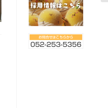
東立Blog vol.74
い
東京支店 代次です。 
歳６ヶ月ですが イヤな
っ！！」とはっきり言
自分の思いが通らない
やっ！」とプリプリする
るイヤイヤ期に片足突
東立Blog vol.377
た。 まず