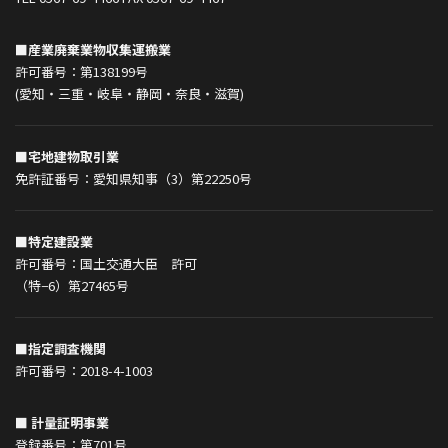
■産業廃棄業物収集運搬業
許可番号：第138199号
(愛知・三重・岐阜・静岡・奈良・滋賀)
■宅地建物取引業
免許証番号：愛知県知事（3）第22250号
■特定建設業
許可番号：国土交通大臣 許可
（特−6）第27465号
■指定調査機関
許可番号：2018-4-1003
■ 計量証明事業
登録番号：第701号