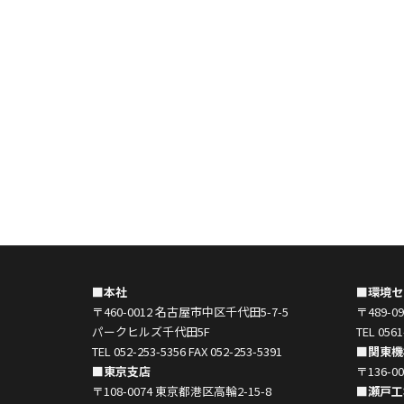
■本社
■環境セ
〒460-0012 名古屋市中区千代田5-7-5
〒489-
パークヒルズ千代田5F
TEL 0561
TEL 052-253-5356 FAX 052-253-5391
■関東機
■東京支店
〒136-
〒108-0074 東京都港区高輪2-15-8
■瀬戸工