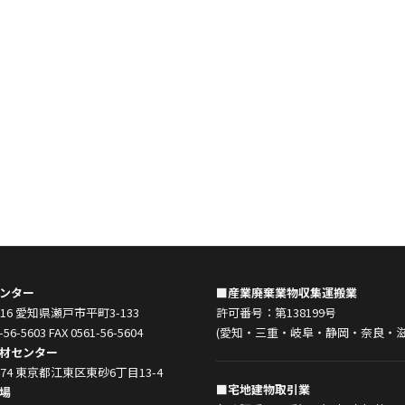
ンター
■産業廃棄業物収集運搬業
0916 愛知県瀬戸市平町3-133
許可番号：第138199号
-56-5603 FAX 0561-56-5604
(愛知・三重・岐阜・静岡・奈良・滋
材センター
0074 東京都江東区東砂6丁目13-4
■宅地建物取引業
場