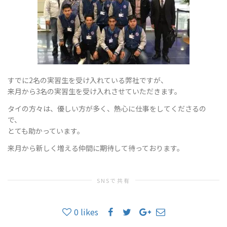
ョ
すでに2名の実習生を受け入れている弊社ですが、
ン
来月から3名の実習生を受け入れさせていただきます。
タイの方々は、優しい方が多く、熱心に仕事をしてくださるの
で、
を
とても助かっています。
来月から新しく増える仲間に期待して待っております。
切
SNSで共有
0
likes
り