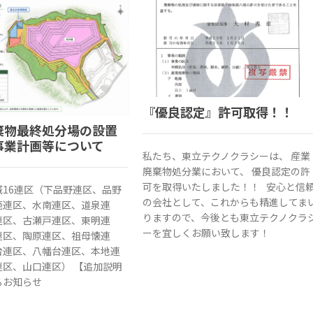
『優良認定』許可取得！！
棄物最終処分場の設置
事業計画等について
私たち、東立テクノクラシーは、 産業
廃棄物処分業において、 優良認定の許
可を取得いたしました！！ 安心と信
域16連区（下品野連区、品野
の会社として、これからも精進してま
範連区、水南連区、道泉連
りますので、今後とも東立テクノクラ
連区、古瀬戸連区、東明連
ーを宜しくお願い致します！
連区、陶原連区、祖母懐連
台連区、八幡台連区、本地連
連区、山口連区） 【追加説明
るお知らせ