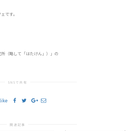
フェです。
究所（略して「はたけん」）」の
SNSで共有
like
関連記事