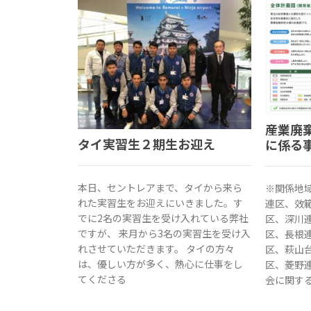
産業廃
タイ実習生２期生お迎え
に係る
本日、セントレアまで、タイから来ら
※関係地
れた実習生をお迎えにいきました。す
連区、效
でに2名の実習生を受け入れている弊社
区、深川
ですが、 来月から3名の実習生を受け入
区、長根
れさせていただきます。 タイの方々
区、萩山
は、優しい方が多く、熱心に仕事をし
区、菱野
てくださる
会に関す