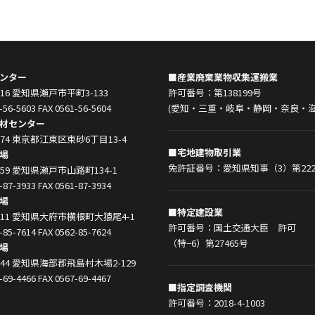
ンター
■産業廃棄業物収集運搬業
0916 愛知県瀬戸市平町3-133
許可番号：第138199号
-56-5603 FAX 0561-56-5604
(愛知・三重・岐阜・静岡・奈良・滋
材センター
0074 東京都江東区東砂6丁目13-4
■宅地建物取引業
場
免許証番号：愛知県知事（3）第222
0859 愛知県瀬戸市山路町134-1
-87-3933 FAX 0561-87-3934
場
■特定建設業
0011 愛知県大府市横根町大猿尾4-1
許可番号：国土交通大臣 許可
-85-7614 FAX 0562-85-7624
（特−6）第27465号
場
1444 愛知県海部郡飛島村木場2-129
-69-4466 FAX 0567-69-4467
■指定調査機関
許可番号：2018-4-1003