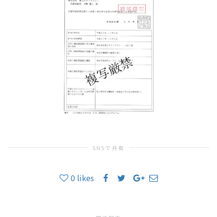
ョ
ン
を
SNSで共有
切
0
likes
り