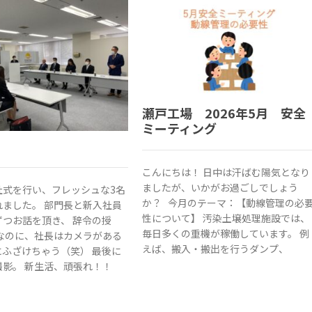
瀬戸工場 2026年5月 安全
ミーティング
こんにちは！ 日中は汗ばむ陽気となり
ましたが、いかがお過ごしでしょう
社式を行い、フレッシュな3名
か？ 今月のテーマ：【動線管理の必
れました。 部門長と新入社員
性について】 汚染土壌処理施設では、
ずつお話を頂き、 辞令の授
毎日多くの重機が稼働しています。 例
典なのに、社長はカメラがある
えば、搬入・搬出を行うダンプ、
にふざけちゃう（笑） 最後に
撮影。 新生活、頑張れ！！