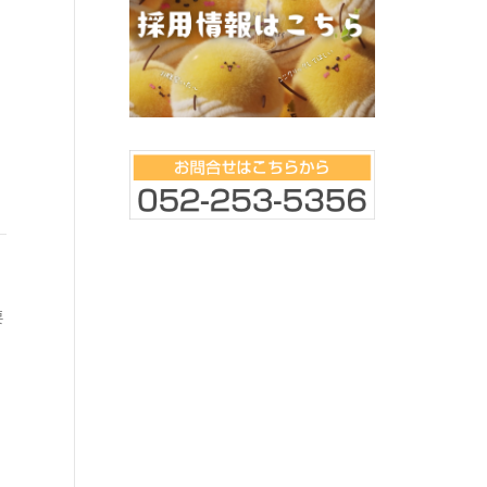
キリックスリースの講習会開
催！
瀬戸工場 2022
ミーティング
こんにちは！ 本日はキリックスリース
株式会社 取締役社主 山口様が 本社
要
にお越しいただきまして講習を開いて
皆様こんにちは！ 先月
いただきました！ 本社で講習をしてい
入りし憂鬱だなと思っ
ただくのは初めてなので、集まって頂い
日が少なくあっという
た社員も初めは緊張していたかと思い
け！！ うれしい限りで
ますが、
し拍子抜けです。 それ
梅雨なのかと思うくら
暑・・・(￣▽￣