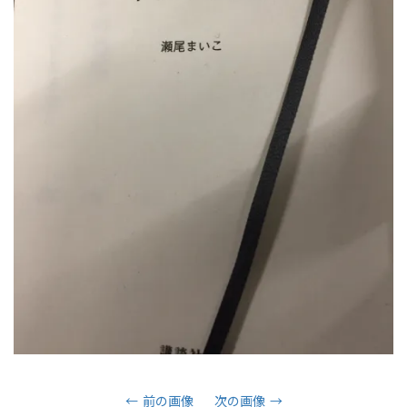
ョ
ン
を
切
り
前の画像
次の画像