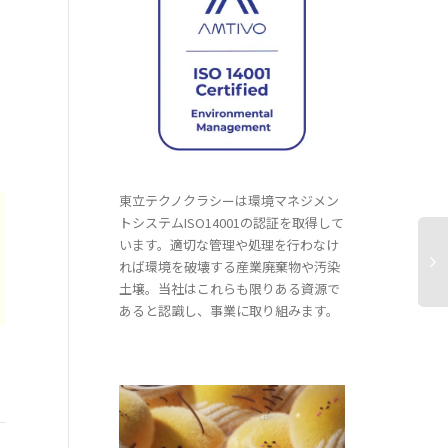
東立テクノクラシーは環境マネジメン
トシステムISO14001の認証を取得して
います。適切な管理や処理を行わなけ
れば環境を破壊する産業廃棄物や汚染
土壌。当社はこれらも限りある資源で
あると認識し、事業に取り組みます。
『優良認定（三重）』許可取
得！！
歓送迎会
三重県の産業廃棄物収集運搬業におい