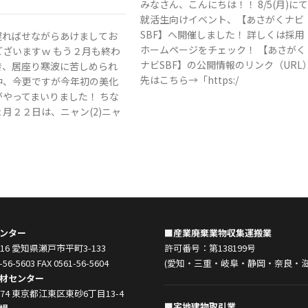
みなさん、こんにちは！！ 8/5(月)にて
就活生向けイベント、【あさがくナビ
SBF】へ開催しました！ 詳しくは採用
遅ればせながらあけましてお
ホームページをチェック！ 【あさがく
ございますｗ もう２月も終わ
ナビSBF】の公開情報のリンク（URL
き、居座り寒波に苦しめられ
先はこちら→「https:/
中、今更ですが今年初の美化
がやってまいりました！ ちな
月２２日は、ニャン(2)ニャ
ンター
■産業廃棄業物収集運搬業
0916 愛知県瀬戸市平町3-133
許可番号：第138199号
-56-5603 FAX 0561-56-5604
(愛知・三重・岐阜・静岡・奈良・滋
材センター
0074 東京都江東区東砂6丁目13-4
■宅地建物取引業