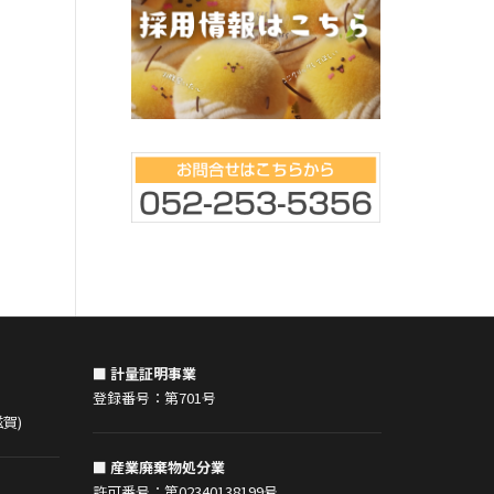
て、優良認定を取得致しました！！ 今
緊急事態宣言も解除さ
後とも東立テクノクラシーを宜しくお
迎会を実施致しました！
願い致します。
務員さんが寿退社され
新しい事務員さんが入
）
歓迎会と送別会を兼ね
た。 久々の飲み会で、
■ 計量証明事業
登録番号：第701号
賀)
■ 産業廃棄物処分業
許可番号：第02340138199号