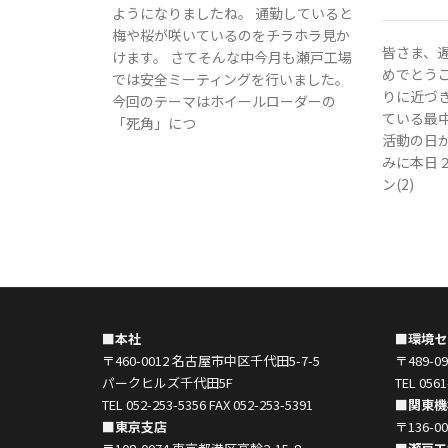
ようになりましたね。 通勤していると
梅や桜が咲いているのをチラホラ見か
皆さま、
けます。 さてそんな中今月も瀬戸工場
めでとう
では安全ミーティングを行いました。
りに近づ
今回のテーマはホイールローダーの
ている最
「死角」につ
活動の日
みに本日２
ン(2)
■本社
■環境セ
〒460-0012 名古屋市中区千代田5-7-5
〒489-
パークヒルズ千代田5F
TEL 0561
TEL 052-253-5356 FAX 052-253-5391
■関東機
■東京支店
〒136-