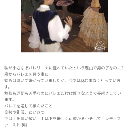
ョ
ン
私が小さな頃バレリーナに憧れていたという理由で男の子なのに3
を
歳からバレエを習う事に。
始めは泣いて嫌がっていましたが、今では休む事なく行っていま
す。
勉強も運動も苦手なのにバレエだけは好きなようで長続きしてい
切
ます。
バレエを通して学んだこと
姿勢や礼儀、あいさつ
下は上を慕い敬い 上は下を優しく可愛がる…そして レディフ
り
ァースト(笑)