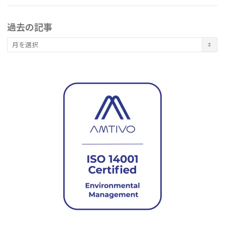
過去の記事
過
去
の
記
事