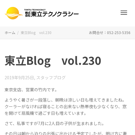
ナ
ホーム
東立Blog vol.230
お問合せ：052-253-5356
ビ
東立Blog vol.230
ゲ
2019年9月25日
,
スタッフブログ
東京支店、営業の竹内です。
ようやく暑さが一段落し、朝晩は涼しい日も増えてきましたね。
ー
クーラーがなければ寝ることの出来ない熱帯夜も少なくなり、窓
を開けて扇風機で過ごす日も増えています。
さて、私事ですが7月に2人目の子供が生まれました。
シ
その日は朝から泊りの出張に出かける予定でしたが、明け方に妻