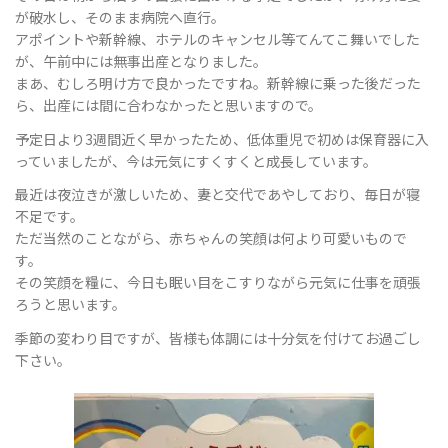
が破水し、そのまま病院へ直行。
アポイントや新幹線、ホテルのキャンセル等てんてこ舞いでした
が、午前中には無事出産となりました。
ョ
まあ、むしろ明け方で良かったですね。新幹線に乗った後だった
ら、出産には間に合わなかったと思いますので。
予定日より3週間近く早かったため、低体重児で初めは保育器に入
ン
っていましたが、今は元気にすくすくと成長しています。
最近は夜泣きが激しいため、妻と交代であやしており、毎日が寝
不足です。
ただ当然のことながら、赤ちゃんの笑顔は何より可愛いもので
を
す。
その笑顔を糧に、今日も眠い目をこすりながら元気に仕事を頑張
ろうと思います。
切
季節の変わり目ですが、皆様も体調には十分気を付けてお過ごし
下さい。
り