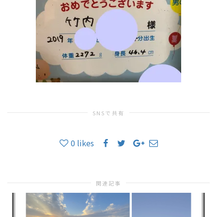
替
え
SNSで共有
0
likes
関連記事