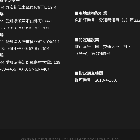
材センター
0074 東京都江東区東砂6丁目13-4
■宅地建物取引業
場
免許証番号：愛知県知事（3）第222
0859 愛知県瀬戸市山路町134-1
-87-3933 FAX 0561-87-3934
場
■特定建設業
0011 愛知県大府市横根町大猿尾4-1
許可番号：国土交通大臣 許可
-85-7614 FAX 0562-85-7624
（特−6）第27465号
場
1444 愛知県海部郡飛島村木場2-129
-69-4466 FAX 0567-69-4467
■指定調査機関
許可番号：2018-4-1003
©2026
Copyright© ToritsuTechnocracy Co.,Ltd.