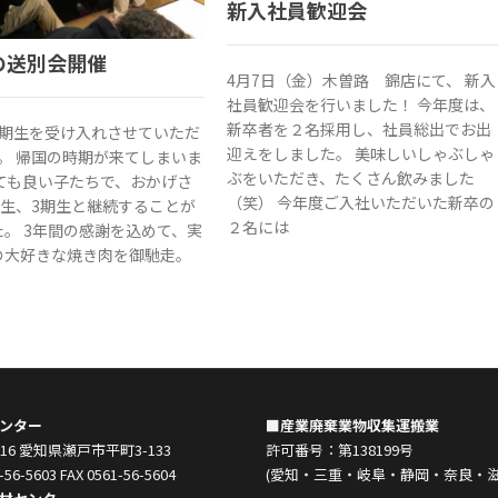
新入社員歓迎会
の送別会開催
4月7日（金）木曽路 錦店にて、 新入
社員歓迎会を行いました！ 今年度は、
新卒者を２名採用し、社員総出でお出
1期生を受け入れさせていただ
迎えをしました。 美味しいしゃぶしゃ
。 帰国の時期が来てしまいま
ぶをいただき、たくさん飲みました
とても良い子たちで、おかげさ
（笑） 今年度ご入社いただいた新卒の
期生、3期生と継続することが
２名には
。 3年間の感謝を込めて、実
の大好きな焼き肉を御馳走。
ンター
■産業廃棄業物収集運搬業
0916 愛知県瀬戸市平町3-133
許可番号：第138199号
-56-5603 FAX 0561-56-5604
(愛知・三重・岐阜・静岡・奈良・滋