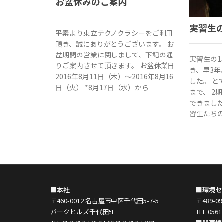
お盆休みのご案内
実習生
平素より東立テクノクラシーをご利用
頂き、誠にありがとうございます。 お
盆期間の営業に関しまして、下記の通
実習生の
りご案内させて頂きます。 お盆休業日
き、早3年
2016年8月11日（木）～2016年8月16
した。 
日（火） *8月17日（水）から
まで、 2
できました
習生たち
■本社
■環境セ
〒460-0012 名古屋市中区千代田5-7-5
〒489-
パークヒルズ千代田5F
TEL 0561