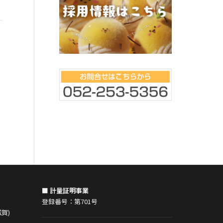
第一回会社説明会
JOB-1グランプリ
2015年4月23日（木
社説明会を実施致しまし
に向けての新しい試みで
本日、CBCさんの企画で、JOB-1グラン
率100％で、面接希望者
プリというイベントに参加させていた
した。 次回の実施も検
だきました。 5社の企業が15名の学生
す！ 新しい若い力の仲
に、会社案内のプレゼンを行い、 学生
が撮影に行ってみたい企業を投票で選
んでいただくイベント。
■ 計量証明事業
登録番号：第701号
賀)