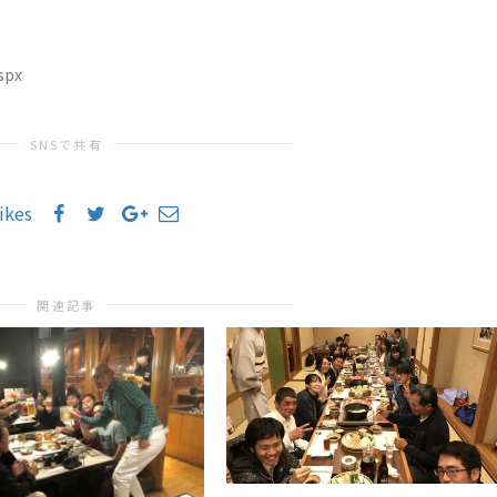
spx
SNSで共有
likes
関連記事