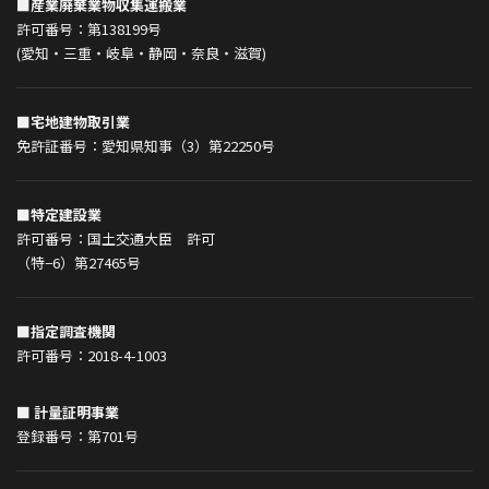
■産業廃棄業物収集運搬業
許可番号：第138199号
(愛知・三重・岐阜・静岡・奈良・滋賀)
■宅地建物取引業
免許証番号：愛知県知事（3）第22250号
■特定建設業
許可番号：国土交通大臣 許可
（特−6）第27465号
■指定調査機関
許可番号：2018-4-1003
■ 計量証明事業
登録番号：第701号