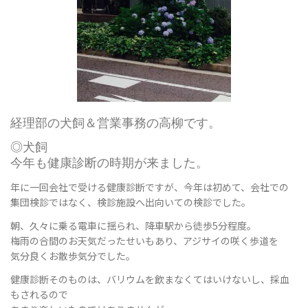
ョ
ン
経理部の犬飼＆営業事務の高柳です。
◎犬飼
今年も健康診断の時期が来ました。
を
年に一回会社で受ける健康診断ですが、今年は初めて、会社での
集団検診ではなく、検診施設へ出向いての検診でした。
朝、久々に乗る電車に揺られ、降車駅から徒歩5分程度。
切
梅雨の合間のお天気だったせいもあり、アジサイの咲く歩道を
気分良くお散歩気分でした。
健康診断そのものは、バリウムを飲まなくてはいけないし、採血
り
もされるので